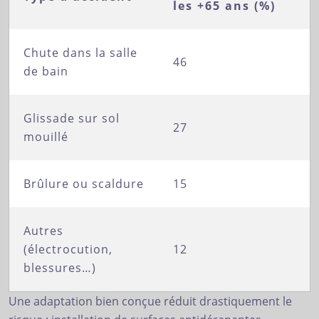
les +65 ans (%)
Chute dans la salle
46
de bain
Glissade sur sol
27
mouillé
Brûlure ou scaldure
15
Autres
(électrocution,
12
blessures…)
Une adaptation bien conçue réduit drastiquement le