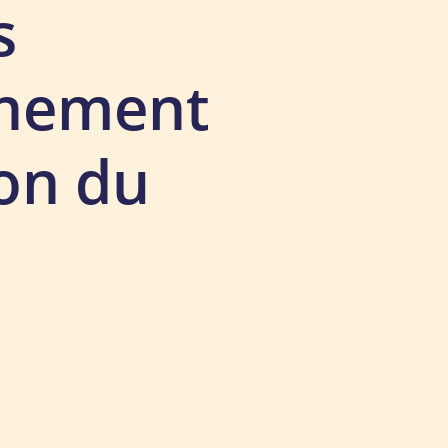
s
gnement
ion du