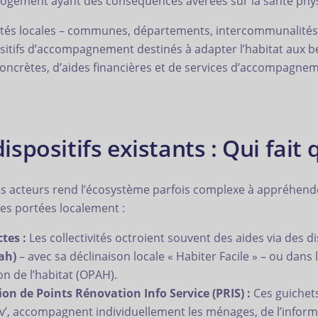
u logement ayant des conséquences avérées sur la santé phy
ctivités locales – communes, départements, intercommunalité
sitifs d’accompagnement destinés à adapter l’habitat aux b
 concrètes, d’aides financières et de services d’accompagne
positifs existants : Qui fait 
 des acteurs rend l’écosystème parfois complexe à appréhen
es portées localement :
tes :
Les collectivités octroient souvent des aides via des di
ah)
– avec sa déclinaison locale « Habiter Facile » – ou dans
 de l’habitat (OPAH).
ion de Points Rénovation Info Service (PRIS) :
Ces guichets
, accompagnent individuellement les ménages, de l’inform