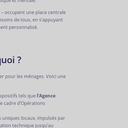
sique et mentale.
s – occupent une place centrale
esoins de tous, en s’appuyant
ment personnalisé.
quoi ?
der pour les ménages. Voici une
spositifs tels que
l’Agence
 le cadre d’Opérations
 uniques locaux, impulsés par
ation technique jusqu’au