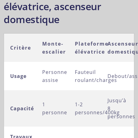
élévatrice, ascenseur
domestique
Monte-
Plateforme
Ascenseu
Critère
escalier
élévatrice
domestiq
Personne
Fauteuil
Usage
Debout/assi
assise
roulant/charges
Jusqu’à
1
1-2
Capacité
8
personne
personnes/400kg
personnes
Travaux