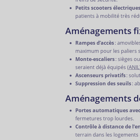
Petits scooters électrique
patients à mobilité très réd
Aménagements fixe
Rampes d’accès
: amovibles
maximum pour les paliers s
Monte-escaliers
: sièges o
seraient déjà équipés (
ANIL
Ascenseurs privatifs
: solu
Suppression des seuils
: a
Aménagements do
Portes automatiques ave
fermetures trop lourdes.
Contrôle à distance de l
terrain dans les logements