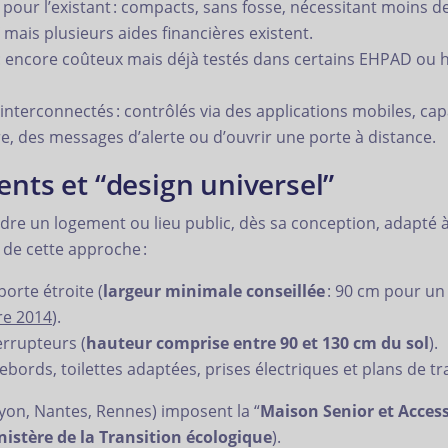
pour l’existant : compacts, sans fosse, nécessitant moins d
ais plusieurs aides financières existent.
 : encore coûteux mais déjà testés dans certains EHPAD o
nterconnectés : contrôlés via des applications mobiles, ca
, des messages d’alerte ou d’ouvrir une porte à distance.
ents et “design universel”
ndre un logement ou lieu public, dès sa conception, adapté à 
 de cette approche :
porte étroite (
largeur minimale conseillée
: 90 cm pour un
re 2014
).
rrupteurs (
hauteur comprise entre 90 et 130 cm du sol
).
ebords, toilettes adaptées, prises électriques et plans de tr
(Lyon, Nantes, Rennes) imposent la “
Maison Senior et Access
nistère de la Transition écologique
).