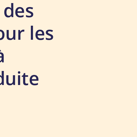
 des
our les
à
duite