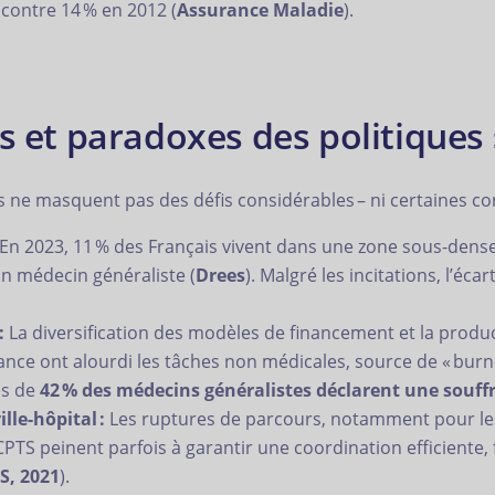
 contre 14 % en 2012 (
Assurance Maladie
).
s et paradoxes des politiques 
 ils ne masquent pas des défis considérables – ni certaines co
En 2023, 11 % des Français vivent dans une zone sous-dense
un médecin généraliste (
Drees
). Malgré les incitations, l’éc
:
La diversification des modèles de financement et la produ
nce ont alourdi les tâches non médicales, source de « burno
ès de
42 % des médecins généralistes déclarent une souffr
ille-hôpital :
Les ruptures de parcours, notamment pour les
 CPTS peinent parfois à garantir une coordination efficient
S, 2021
).