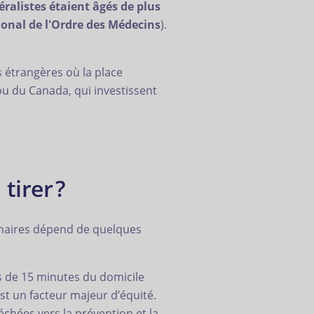
ralistes étaient âgés de plus
ional de l'Ordre des Médecins
).
s étrangères où la place
ou du Canada, qui investissent
tirer ?
rimaires dépend de quelques
s de 15 minutes du domicile
st un facteur majeur d’équité.
chées vers la prévention et la