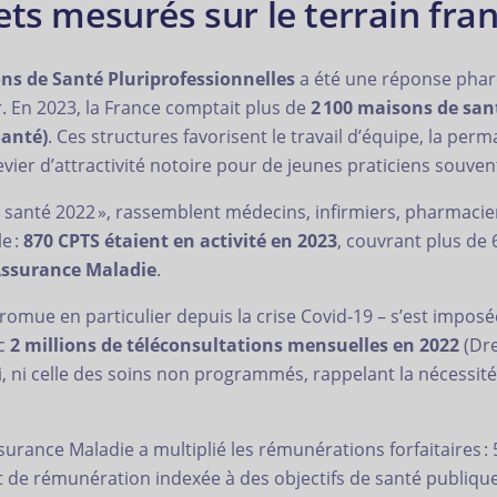
ets mesurés sur le terrain fra
ns de Santé Pluriprofessionnelles
a été une réponse phare 
 En 2023, la France comptait plus de
2 100 maisons de san
Santé)
. Ces structures favorisent le travail d’équipe, la per
ier d’attractivité notoire pour de jeunes praticiens souvent 
 Ma santé 2022 », rassemblent médecins, infirmiers, pharmaci
e :
870 CPTS étaient en activité en 2023
, couvrant plus de 
’Assurance Maladie
.
 promue en particulier depuis la crise Covid-19 – s’est impo
ec
2 millions de téléconsultations mensuelles en 2022
(Dre
vi, ni celle des soins non programmés, rappelant la nécess
ssurance Maladie a multiplié les rémunérations forfaitaires 
t de rémunération indexée à des objectifs de santé publique