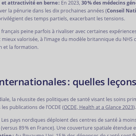
t attractivité en berne :
En 2023,
30 % des médecins géné
aver la pénurie dans les dix prochaines années (
Conseil Nat
rivilégient des temps partiels, exacerbant les tensions.
français peine parfois à rivaliser avec certaines expérience
t mieux valorisée, à l’image du modèle britannique du NHS 
 et la formation.
ernationales : quelles leçons 
ale, la réussite des politiques de santé visant les soins p
 les publications de l’OCDE (
OCDE, Health at a Glance 2023
).
Les pays nordiques déploient des centres de santé à moin
 (versus 89 % en France). Une couverture spatiale étendue e
tion :
Au Royaume-Uni, 15 % des dépenses de santé sont flé