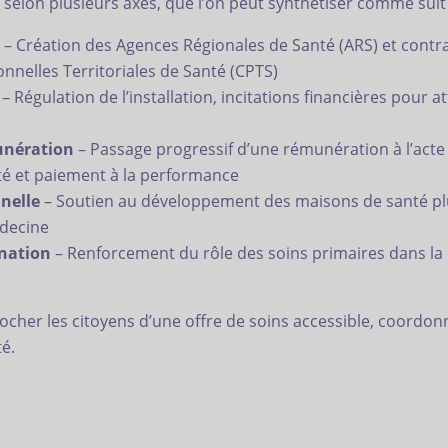
 selon plusieurs axes, que l’on peut synthétiser comme suit 
– Création des Agences Régionales de Santé (ARS) et contrac
nelles Territoriales de Santé (CPTS)
– Régulation de l’installation, incitations financières pour a
unération
– Passage progressif d’une rémunération à l’act
vité et paiement à la performance
nelle
– Soutien au développement des maisons de santé plu
édecine
ination
– Renforcement du rôle des soins primaires dans la p
approcher les citoyens d’une offre de soins accessible, coordo
té.